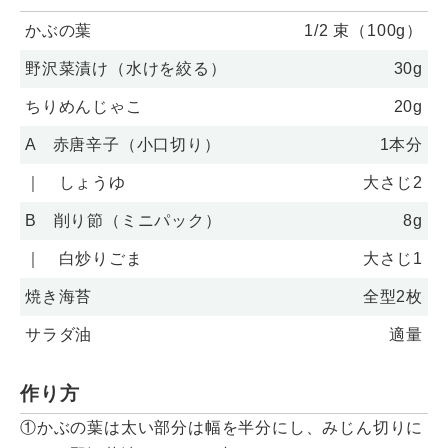
かぶの葉
1/2 束（100g）
野沢菜漬け（水けを絞る）
30g
ちりめんじゃこ
20g
A 赤唐辛子（小口切り）
1本分
｜ しょうゆ
大さじ2
B 削り節（ミニパック）
8g
｜ 白炒りごま
大さじ1
焼き海苔
全型2枚
サラダ油
適量
作り方
①かぶの葉は太い部分は幅を半分にし、みじん切りに