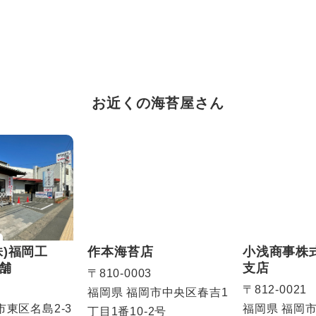
お近くの海苔屋さん
株)福岡工
作本海苔店
小浅商事株
舗
支店
〒810-0003
〒812-0021
福岡県
福岡市中央区春吉1
市東区名島2-3
福岡県
福岡
丁目1番10-2号