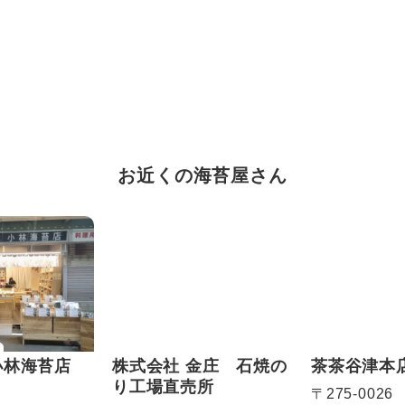
お近くの海苔屋さん
小林海苔店
株式会社 金庄 石焼の
茶茶谷津本
り工場直売所
〒275-0026