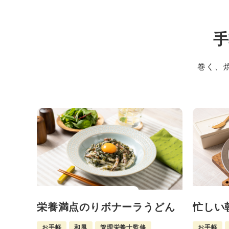
手
巻く、
栄養満点のりボナーラうどん
忙しい
お手軽
和風
管理栄養士監修
お手軽