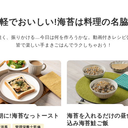
軽でおいしい!
海苔は料理の名
焼く、振りかける…今日は何を作ろうかな。動画付きレシピ
皆で楽しい手まきごはんでラクしちゃおう！
朝に!海苔なっトースト
海苔を入れるだけの昼
込み海苔鮭ご飯
洋風
管理栄養士監修