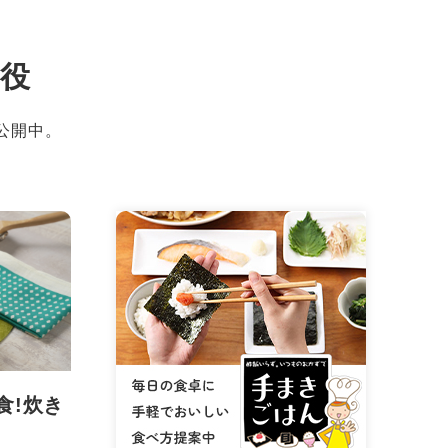
脇役
公開中。
食!炊き