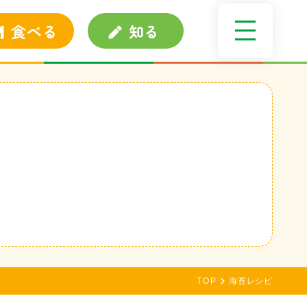
食べる
知る
TOP
海苔レシピ