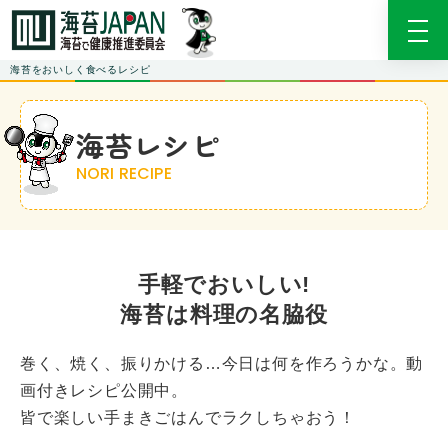
海苔をおいしく食べるレシピ
海苔レシピ
NORI RECIPE
手軽でおいしい!
海苔は料理の名脇役
巻く、焼く、振りかける…今日は何を作ろうかな。動
画付きレシピ公開中。
皆で楽しい手まきごはんでラクしちゃおう！