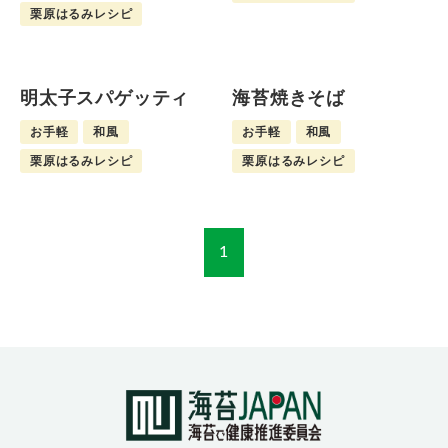
栗原はるみレシピ
明太子スパゲッティ
海苔焼きそば
お手軽
和風
お手軽
和風
栗原はるみレシピ
栗原はるみレシピ
1